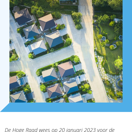
Over Holla
Onze mensen
Expertises
Topics
Internationaal
De Hoge Raad wees op 20 januari 2023 voor de