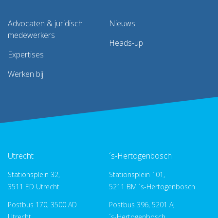
Advocaten & juridisch
Nieuws
medewerkers
Heads-up
Expertises
Werken bij
Utrecht
´s-Hertogenbosch
Stationsplein 32,
Stationsplein 101,
3511 ED Utrecht
5211 BM ´s-Hertogenbosch
Postbus 170, 3500 AD
Postbus 396, 5201 AJ
Utrecht
´s-Hertogenbosch