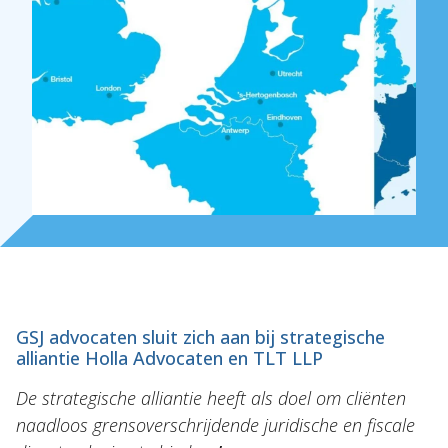
Over Holla
Onze mensen
Expertises
Topics
Internationaal
Nieuws
NL
EN
DE
FR
GSJ advocaten sluit zich aan bij strategische
alliantie
Holla Advocaten en TLT LLP
De strategische alliantie heeft als doel om cliënten
naadloos grensoverschrijdende juridische en fiscale