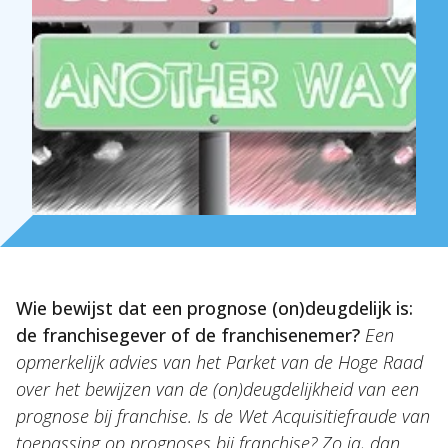
Over Holla
Onze mensen
Expertises
Topics
Internationaal
Wie bewijst dat een prognose (on)deugdelijk is:
Nieuws
de franchisegever of de franchisenemer?
Een
opmerkelijk advies van het Parket van de Hoge Raad
NL
EN
DE
FR
over het bewijzen van de (on)deugdelijkheid van een
prognose bij franchise. Is de Wet Acquisitiefraude van
toepassing op prognoses bij franchise? Zo ja, dan