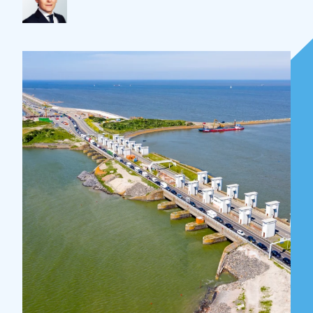
Over Holla
Onze mensen
Expertises
Topics
Internationaal