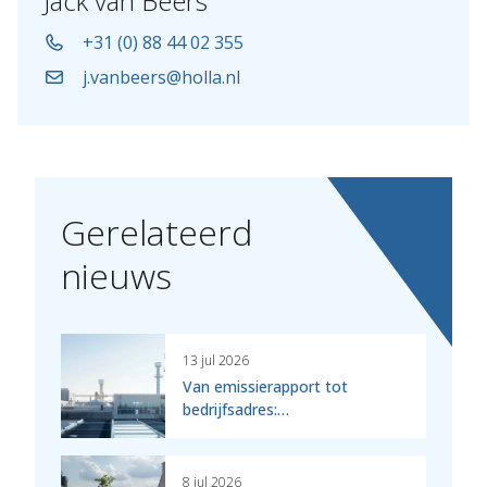
Jack van Beers
+31 (0) 88 44 02 355
j.vanbeers@holla.nl
Gerelateerd
nieuws
13 jul 2026
Van emissierapport tot
bedrijfsadres:…
8 jul 2026