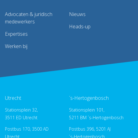
Advocaten & juridisch
Nieuws
medewerkers
Heads-up
Expertises
Werken bij
Utrecht
´s-Hertogenbosch
Stationsplein 32,
Stationsplein 101,
3511 ED Utrecht
5211 BM ´s-Hertogenbosch
Postbus 170, 3500 AD
Postbus 396, 5201 AJ
Utrecht
´s-Hertogenbosch