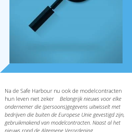
Over Holla
Onze mensen
Expertises
Topics
Internationaal
Nieuws
Na de Safe Harbour nu ook de modelcontracten
hun leven niet zeker
Belangrijk nieuws voor elke
ondernemer die (persoons)gegevens uitwisselt met
NL
EN
DE
FR
bedrijven die buiten de Europese Unie gevestigd zijn,
gebruikmakend van modelcontracten. Naast al het
nieuws rond de Algemene Verordening