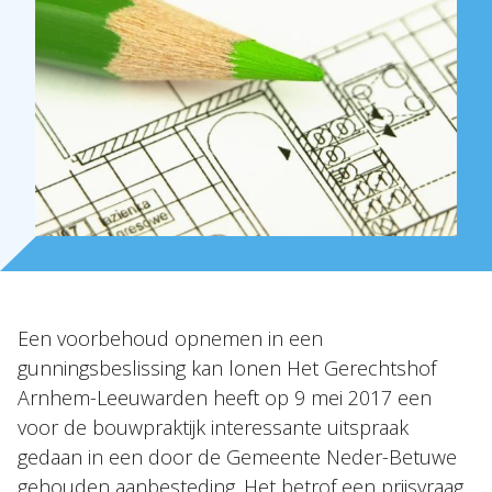
Over Holla
Onze mensen
Expertises
Topics
Internationaal
Nieuws
Een voorbehoud opnemen in een
NL
EN
DE
FR
gunningsbeslissing kan lonen Het Gerechtshof
Arnhem-Leeuwarden heeft op 9 mei 2017 een
voor de bouwpraktijk interessante uitspraak
gedaan in een door de Gemeente Neder-Betuwe
gehouden aanbesteding. Het betrof een prijsvraag