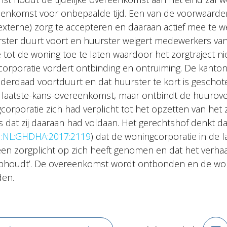
enkomst voor onbepaalde tijd. Een van de voorwaarde
(externe) zorg te accepteren en daaraan actief mee te 
rster duurt voort en huurster weigert medewerkers va
 tot de woning toe te laten waardoor het zorgtraject ni
orporatie vordert ontbinding en ontruiming. De kantonr
nderdaad voortduurt en dat huurster te kort is geschot
 laatste-kans-overeenkomst, maar ontbindt de huurov
orporatie zich had verplicht tot het opzetten van het z
s dat zij daaraan had voldaan. Het gerechtshof denkt d
I:NL:GHDHA:2017:2119
) dat de woningcorporatie in de l
n zorgplicht op zich heeft genomen en dat het verhaa
ophoudt’. De overeenkomst wordt ontbonden en de won
den.