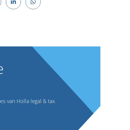
e
s van Holla legal & tax.