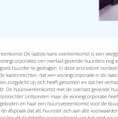
reenkomst De laatste-kans-overeenkomst is een veelge
oningcorporaties om overlast gevende huurders nog e
s goed huurder te gedragen. In deze procedure oordeelt 
 de kantonrechter, dat een woningcorporatie in de laats
n zorgplicht op zich heeft genomen en dat het verhaa
t'. De huurovereenkomst met de overlast gevende huu
ntonrechter ontbonden maar de woningcorporatie heef
 geboden en haar een huurovereenkomst voor de duur 
e afspraak dat als huurster zich aan alle voorwaarden 
t houdt de tijdelijke overeenkomst aan het eind zal