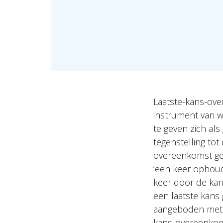
Laatste-kans-ove
instrument van w
te geven zich al
tegenstelling tot
overeenkomst gee
‘een keer ophoud
keer door de ka
een laatste kans
aangeboden met d
kans-overeenkoms