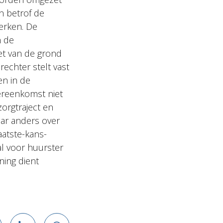
n betrof de
werken. De
n de
et van de grond
echter stelt vast
en in de
ereenkomst niet
orgtraject en
aar anders over
aatste-kans-
l voor huurster
ing dient