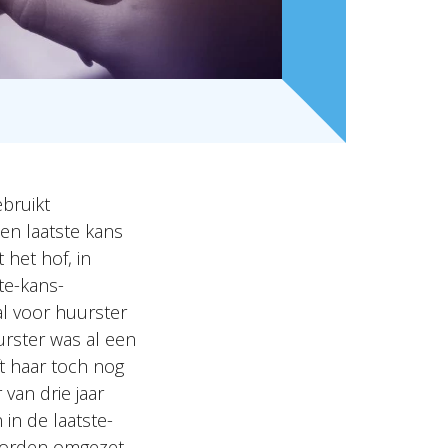
bruikt
en laatste kans
het hof, in
te-kans-
l voor huurster
rster was al een
t haar toch nog
van drie jaar
in de laatste-
 worden omgezet