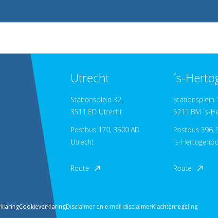
Utrecht
´s-Hert
Stationsplein 32,
Stationsplein 
3511 ED Utrecht
5211 BM ´s-H
Postbus 170, 3500 AD
Postbus 396, 
Utrecht
´s-Hertogenb
Route
Route
klaring
Cookieverklaring
Disclaimer en e-mail disclaimer
Klachtenregeling