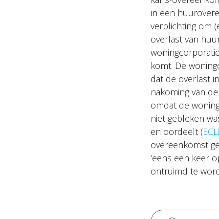
in een huurovere
verplichting om 
overlast van huu
woningcorporatie
komt. De woningc
dat de overlast i
nakoming van de
omdat de woningc
niet gebleken wa
en oordeelt (
ECL
overeenkomst gee
‘eens een keer 
ontruimd te wor