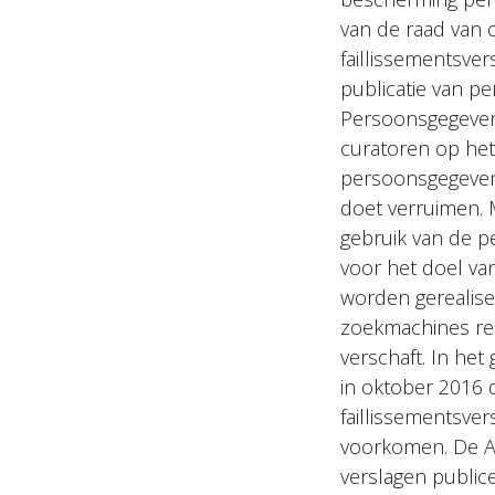
van de raad van 
faillissementsve
publicatie van p
Persoonsgegeve
curatoren op het
persoonsgegeven
doet verruimen.
gebruik van de p
voor het doel va
worden gerealise
zoekmachines rec
verschaft. In het
in oktober 2016 d
faillissementsve
voorkomen. De A
verslagen public