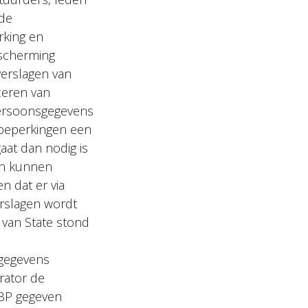
 de
rking en
escherming
verslagen van
ceren van
persoonsgegevens
beperkingen een
aat dan nodig is
gen kunnen
n dat er via
rslagen wordt
 van State stond
sgegevens
rator de
CBP gegeven