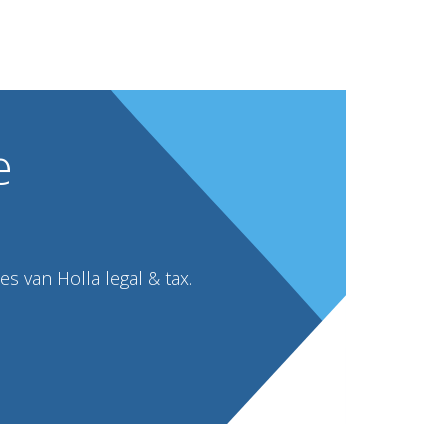
e
s van Holla legal & tax.