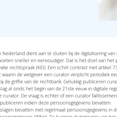
 Nederland dient aan te sluiten bij de digitalisering va
eten sneller en eenvoudiger. Dat is het doel van he
vatie rechtspraak (KEI). Een schril contrast met artikel 7
 waarin de wetgever een curator verplicht periodiek een
bij de griffie van de rechtbank. Gelukkig publiceren cur
slag al sinds het begin van de 21ste eeuw in digitale reg
 curator. De vraag is echter of een curator faillisseme
 publiceren indien deze persoonsgegevens bevatten.
rslagen bevatten met regelmaat persoonsgegevens in d
soonsgegevens (Wbp). Zo kunnen zij gegevens van bes