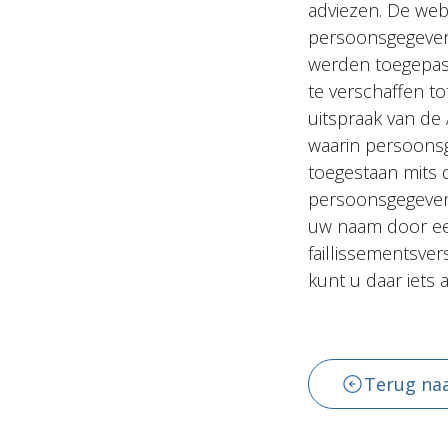
adviezen. De web
persoonsgegeven
werden toegepast
te verschaffen 
uitspraak van de
waarin persoonsge
toegestaan mits 
persoonsgegeven
uw naam door ee
faillissementsve
kunt u daar iets 
Terug naa