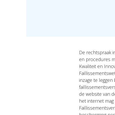
De rechtspraak in
en procedures mo
Kwaliteit en Inno
Faillissementswet
inzage te leggen 
faillissementsver
de website van de
het internet mag
Faillissementsve
bescherming per