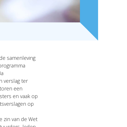
n de samenleving
t programma
3a
 verslag ter
atoren een
isters en vaak op
ntsverslagen op
e zin van de Wet
tuurders, leden