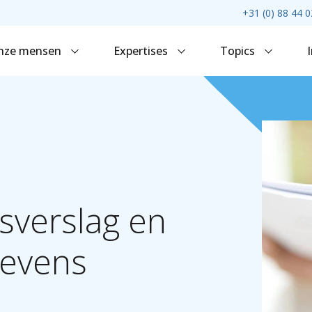
+31 (0) 88 44 0
nze mensen
Expertises
Topics
sverslag
en
evens