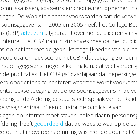
commissarissen, adviseurs en crediteuren opnemen in
rslagen. De Wbp stelt echter voorwaarden aan de verwe
ersoonsgegevens. In 2003 en 2005 heeft het College B
ns (CBP)
adviezen
uitgebracht over het publiceren van 
 internet. Het CBP nam in zijn advies mee dat het publi
s op het internet de gebruiksmogelijkheden van die 
 Mede daarom adviseerde het CBP dat toegang zonder 
ersoonsgegevens mogelijk kan maken, dat veel verder g
n de publicaties. Het CBP gaf daarbij aan dat beperkin
erd door criteria te hanteren waarmee wordt voorkome
htstreekse toegang tot de persoonsgegevens in de ve
 geding bij de Afdeling bestuursrechtspraak van de Raad
e vraag centraal of een curator de publicatie van
rslagen op internet moet staken indien daarin persoon
fdeling heeft
geoordeeld
dat de website waarop de cu
eerde, niet in overeenstemming was met de door het 