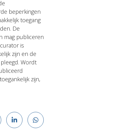
de
rde beperkingen
akkelijk toegang
eden. De
en mag publiceren
curator is
ijk zijn en de
dpleegd. Wordt
ubliceerd
egankelijk zijn,