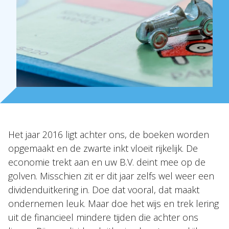
Over Holla
Onze mensen
Expertises
Topics
Internationaal
Het jaar 2016 ligt achter ons, de boeken worden
Nieuws
opgemaakt en de zwarte inkt vloeit rijkelijk. De
economie trekt aan en uw B.V. deint mee op de
NL
EN
DE
FR
golven. Misschien zit er dit jaar zelfs wel weer een
dividenduitkering in. Doe dat vooral, dat maakt
ondernemen leuk. Maar doe het wijs en trek lering
uit de financieel mindere tijden die achter ons