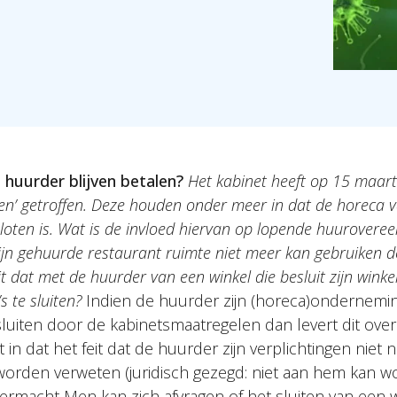
 huurder blijven betalen?
Het kabinet heeft op 15 maart 
n’ getroffen. Deze houden
onder meer in dat de horeca v
loten is. Wat is de invloed
hiervan op lopende huurovere
ijn gehuurde restaurant
ruimte niet meer kan gebruiken d
it dat met de huurder van
een winkel die besluit zijn win
s te sluiten?
Indien de huurder zijn (horeca)ondernemin
uiten door de kabinetsmaatregelen dan levert dit ove
n dat het feit dat de huurder zijn verplichtingen niet 
orden verweten (juridisch gezegd: niet aan hem kan 
ermacht Men kan zich afvragen of het sluiten van een 