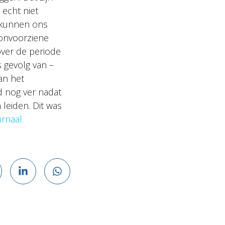
 echt niet
j kunnen ons
 onvoorziene
ver de periode
 gevolg van –
an het
ld nog ver nadat
 leiden. Dit was
rnaal.