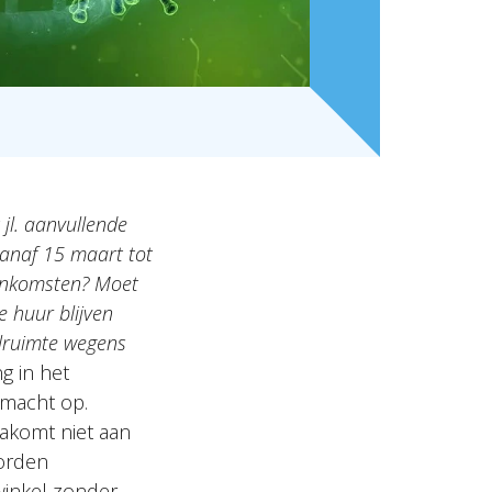
jl. aanvullende
anaf 15 maart tot
enkomsten? Moet
e huur blijven
kelruimte wegens
g in het
rmacht op.
nakomt niet aan
worden
winkel zonder