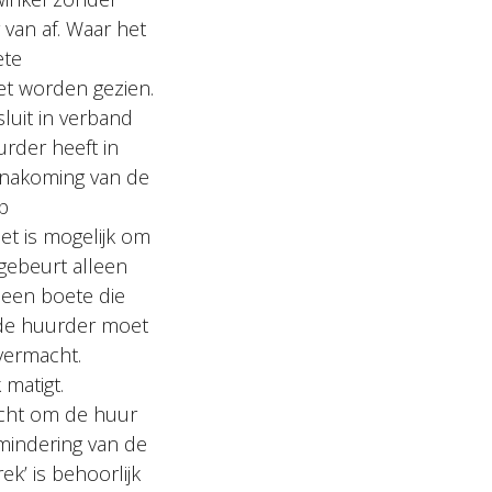
 van af. Waar het
ete
et worden gezien.
luit in verband
rder heeft in
 nakoming van de
p
et is mogelijk om
gebeurt alleen
 een boete die
 de huurder moet
vermacht.
 matigt.
icht om de huur
mindering van de
ek’ is behoorlijk