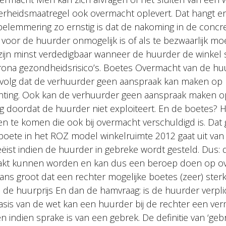
verheidsmaatregel ook overmacht oplevert. Dat hangt er
 belemmering zo ernstig is dat de nakoming in de concr
oor de huurder onmogelijk is of als te bezwaarlijk mo
 zijn minst verdedigbaar wanneer de huurder de winkel s
ona gezondheidsrisico’s. Boetes Overmacht van de huu
gevolg dat de verhuurder geen aanspraak kan maken op
ichting. Ook kan de verhuurder geen aanspraak maken o
 doordat de huurder niet exploiteert. En de boetes? H
n te komen die ook bij overmacht verschuldigd is. Dat 
 boete in het ROZ model winkelruimte 2012 gaat uit van
ist indien de huurder in gebreke wordt gesteld. Dus:
aakt kunnen worden en kan dus een beroep doen op o
ans groot dat een rechter mogelijke boetes (zeer) sterk
 de huurprijs En dan de hamvraag: is de huurder verpl
asis van de wet kan een huurder bij de rechter een ver
n indien sprake is van een gebrek. De definitie van ‘gebr