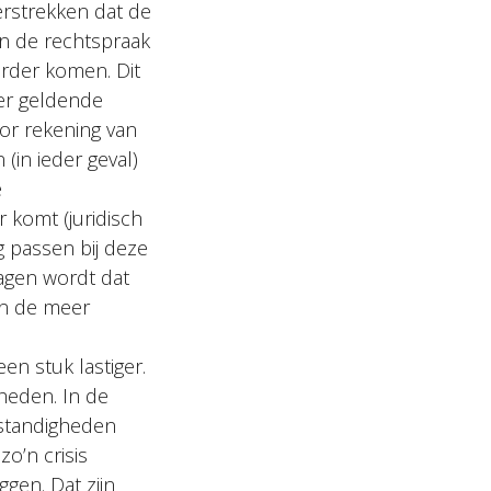
erstrekken dat de
n de rechtspraak
urder komen. Dit
eer geldende
or rekening van
(in ieder geval)
e
 komt (juridisch
 passen bij deze
ragen wordt dat
In de meer
en stuk lastiger.
heden. In de
standigheden
o’n crisis
gen. Dat zijn