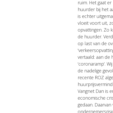
ruim. Het gaat e
huurder bij het 
is echter uitgem
vloeit voort uit,
opvattingen. Zo 
de huurder. Verd
op last van de o
‘verkeersopvattin
vertaald: aan de
‘coronaramp’. Wi
de nadelige gevo
recente ROZ alge
huurprijsverminde
Vangnet Dan is e
economische cri
gedaan. Daarvan 
ondernemersrisico