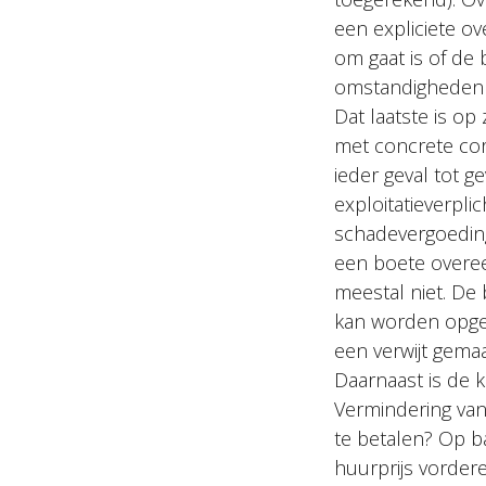
een expliciete o
om gaat is of de
omstandigheden v
Dat laatste is op
met concrete cor
ieder geval tot 
exploitatieverpl
schadevergoeding
een boete overee
meestal niet. De
kan worden opgeë
een verwijt gem
Daarnaast is de k
Vermindering van
te betalen? Op b
huurprijs vordere