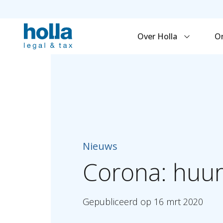
Over Holla
O
Nieuws
Corona:
huu
Gepubliceerd
op
16
mrt
2020