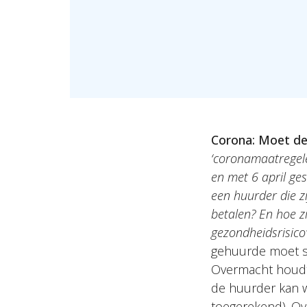
Corona: Moet de
‘coronamaatregele
en met 6 april ges
een huurder die z
betalen? En hoe z
gezondheidsrisico’
gehuurde moet sl
Overmacht houdt i
de huurder kan w
toegerekend). Ov