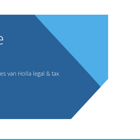
e
s van Holla legal & tax.