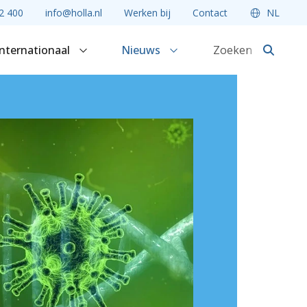
2 400
info@holla.nl
Werken bij
Contact
NL
Internationaal
Nieuws