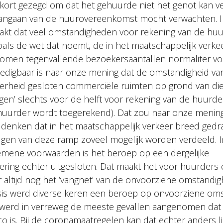
r kort gezegd om dat het gehuurde niet het genot kan v
aangaan van de huurovereenkomst mocht verwachten. I
aakt dat veel omstandigheden voor rekening van de hu
 zoals de wet dat noemt, de in het maatschappelijk verk
komen tegenvallende bezoekersaantallen normaliter vo
edigbaar is naar onze mening dat de omstandigheid van 
verheid gesloten commerciële ruimten op grond van di
gen’ slechts voor de helft voor rekening van de huurder
 huurder wordt toegerekend). Dat zou naar onze mening
j denken dat in het maatschappelijk verkeer breed ged
lgen van deze ramp zoveel mogelijk worden verdeeld. 
mene voorwaarden is het beroep op een dergelijke
ring echter uitgesloten. Dat maakt het voor huurders e
r altijd nog het ‘vangnet’ van de onvoorziene omstandig
sis werd diverse keren een beroep op onvoorziene om
werd in verreweg de meeste gevallen aangenomen dat z
 is. Bij de coronamaatregelen kan dat echter anders lig