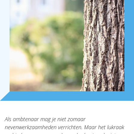
Over Holla
Onze mensen
Expertises
Topics
Internationaal
Nieuws
NL
EN
DE
FR
Als ambtenaar mag je niet zomaar
nevenwerkzaamheden verrichten. Maar het lukraak