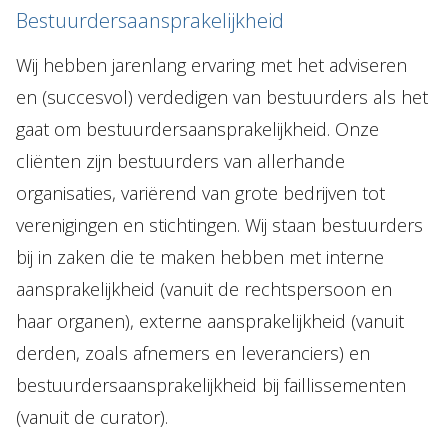
Onze mensen
Bestuurdersaansprakelijkheid
Expertises
Wij hebben jarenlang ervaring met het adviseren
Topics
en (succesvol) verdedigen van bestuurders als het
gaat om bestuurdersaansprakelijkheid. Onze
Internationaal
cliënten zijn bestuurders van allerhande
Nieuws
organisaties, variërend van grote bedrijven tot
verenigingen en stichtingen. Wij staan bestuurders
NL
EN
DE
FR
bij in zaken die te maken hebben met interne
aansprakelijkheid (vanuit de rechtspersoon en
haar organen), externe aansprakelijkheid (vanuit
derden, zoals afnemers en leveranciers) en
bestuurdersaansprakelijkheid bij faillissementen
(vanuit de curator).