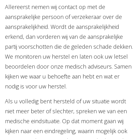
Allereerst nemen wij contact op met de
Over Holla
aansprakelijke persoon of verzekeraar over de
Onze mensen
aansprakelijkheid. Wordt de aansprakelijkheid
Expertises
erkend, dan vorderen wij van de aansprakelijke
Topics
partij voorschotten die de geleden schade dekken.
Internationaal
We monitoren uw herstel en laten ook uw letsel
beoordelen door onze medisch adviseurs. Samen
Nieuws
kijken we waar u behoefte aan hebt en wat er
nodig is voor uw herstel.
NL
EN
DE
FR
Als u volledig bent hersteld of uw situatie wordt
niet meer beter of slechter, spreken we van een
medische eindsituatie. Op dat moment gaan wij
kijken naar een eindregeling, waarin mogelijk ook