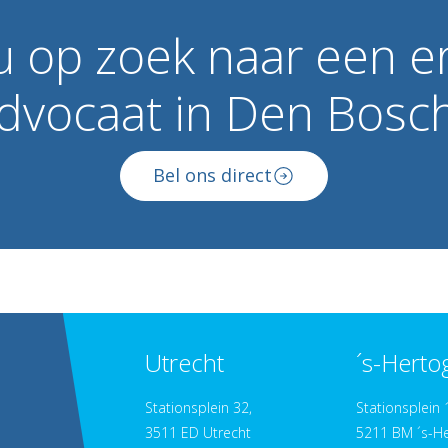
u
op
zoek
naar
een
e
dvocaat
in
Den
Bosc
Bel ons direct
Utrecht
´s-Hert
Stationsplein 32,
Stationsplein 
3511 ED Utrecht
5211 BM ´s-H