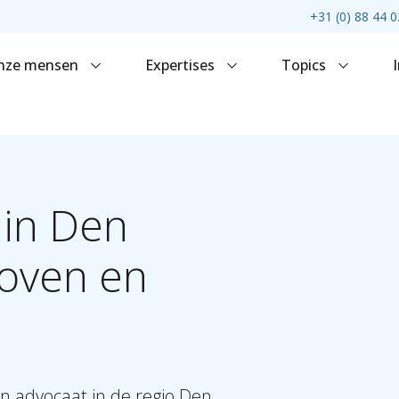
+31 (0) 88 44 0
nze mensen
Expertises
Topics
in
Den
oven
en
n advocaat in de regio Den