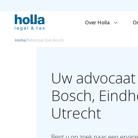
Over Holla
O
/
Home
Advocaat Den Bosch
Uw
advocaat
Bosch,
Eindh
Utrecht
Bent u op zoek naar een ervare