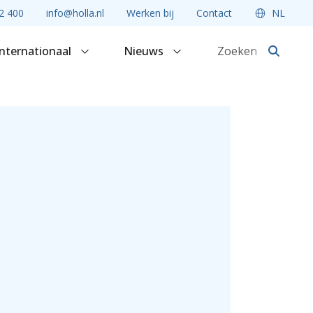
2 400
info@holla.nl
Werken bij
Contact
NL
Internationaal
Nieuws