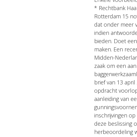
* Rechtbank Haa
Rotterdam 15 n
dat onder meer 
indien antwoorde
bieden. Doet een 
maken. Een recen
Midden-Nederlan
zaak om een aanb
baggerwerkzaamhe
brief van 13 apri
opdracht voorlop
aanleiding van ee
gunningsvoorneme
inschrijvingen op
deze beslissing o
herbeoordeling w