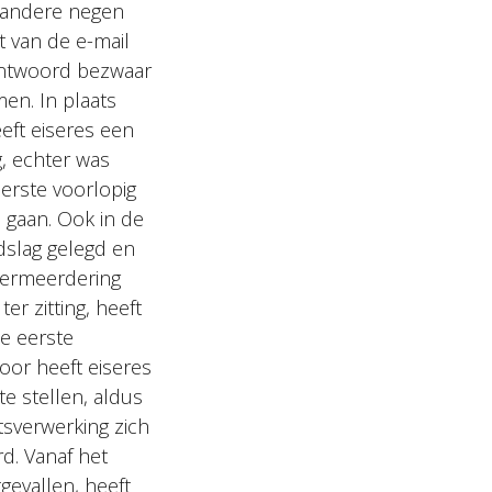
e andere negen
t van de e-mail
antwoord bezwaar
en. In plaats
eft eiseres een
g, echter was
eerste voorlopig
 gaan. Ook in de
dslag gelegd en
vermeerdering
er zitting, heeft
de eerste
oor heeft eiseres
e stellen, aldus
tsverwerking zich
rd. Vanaf het
gevallen, heeft