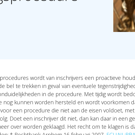
procedures wordt van inschrijvers een proactieve houdi
 de bel te trekken in geval van eventuele tegenstrijdighe
onduidelijkheden in de procedure. Met tijdig wordt bed
 nog kunnen worden hersteld en wordt voorkomen d
oor een procedure die niet aan de eisen voldoet, me
olg. Doet een inschrijver dit niet, dan kan daar in een ge
eer over worden geklaagd. Het recht om te klagen is d
den: * Rechtbank Arnhem 16 februari 2007,
ECLI:NL:RB