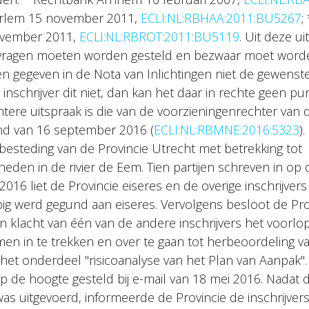
rlem 15 november 2011,
ECLI:NL:RBHAA:2011:BU5267
;
ovember 2011,
ECLI:NL:RBROT:2011:BU5119
. Uit deze u
vragen moeten worden gesteld en bezwaar moet word
n gegeven in de Nota van Inlichtingen niet de gewenste
inschrijver dit niet, dan kan het daar in rechte geen p
tere uitspraak is die van de voorzieningenrechter van
d van 16 september 2016 (
ECLI:NL:RBMNE:2016:5323
)
esteding van de Provincie Utrecht met betrekking tot
den in de rivier de Eem. Tien partijen schreven in op d
l 2016 liet de Provincie eiseres en de overige inschrijver
ig werd gegund aan eiseres. Vervolgens besloot de Pro
n klacht van één van de andere inschrijvers het voorlop
n in te trekken en over te gaan tot herbeoordeling va
 het onderdeel "risicoanalyse van het Plan van Aanpak"
p de hoogte gesteld bij e-mail van 18 mei 2016. Nadat 
as uitgevoerd, informeerde de Provincie de inschrijver