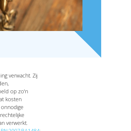
ng verwacht. Zij
den,
oeld op zo'n
at kosten
t onnodige
rechtelijke
an verwerkt.
ARN:2007:BA1484
;