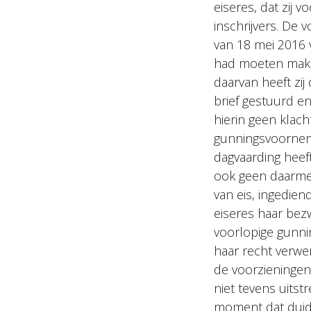
eiseres, dat zij
inschrijvers. De 
van 18 mei 2016 
had moeten maken
daarvan heeft zi
brief gestuurd e
hierin geen klach
gunningsvoorneme
dagvaarding heef
ook geen daarme
van eis, ingediend
eiseres haar bezw
voorlopige gunni
haar recht verwe
de voorzieningen
niet tevens uitst
moment dat duide