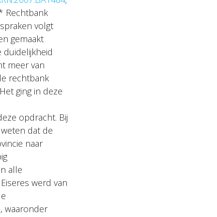
 * Rechtbank
itspraken volgt
en gemaakt
 duidelijkheid
unt meer van
 de rechtbank
. Het ging in deze
eze opdracht. Bij
s weten dat de
vincie naar
ig
n alle
. Eiseres werd van
de
s, waaronder