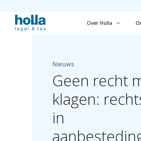
Over Holla
O
Nieuws
Geen
recht
m
klagen:
recht
in
aanbestedin