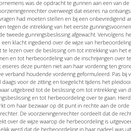
 voornemens was de opdracht te gunnen aan een van d
voorzieningenrechter overweegt dat eiseres na ontvangs
vragen had moeten stellen en bij een onbevredigend 
 tegen de intrekking van het eerste gunningsvoornem
j de tweede gunningsbeslissing afgewacht. Vervolgens he
n een klacht ingediend over de wijze van herbeoordelin
t te lezen over de beslissing om tot intrekking van het 
n en tot herbeoordeling van de inschrijvingen over te
t eiseres deze punten niet aan haar vordering ten gron
e verband houdende vordering geformuleerd. Pas bij 
 daags voor de zitting en toegelicht tijdens het pleidooi t
aar uitgebreid tot de beslissing om tot intrekking van 
ngsbeslissing en tot herbeoordeling over te gaan. Hierd
rkt om haar bezwaar op dit punt in rechte aan de orde t
rechter. De voorzieningenrechter oordeelt dat de rech
rekt over de wijze waarop de herbeoordeling is uitgevoe
lijk werd dat de herbeoordeling in haar nadeel was uit