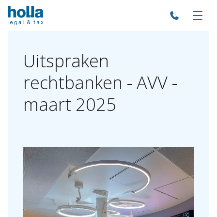
Uitspraken
rechtbanken
-
AVV
-
maart
2025
Over Holla
Onze mensen