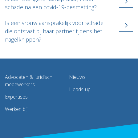
schade na een covid-19-besmetting?
Is een vrouw aansprakelijk voor schade
die ontstaat bij haar partner tijdens het
nagelknippen?
Advocaten & juridisch
Nieuws
medewerkers
Heads-up
Expertises
Werken bij