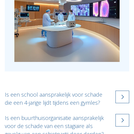
Expertises
Topics
Internationaal
Nieuws
NL
EN
DE
FR
Is een school aansprakelijk voor schade
die een 4-jarige lijdt tijdens een gymles?
Is een buurthuisorganisatie aansprakelijk
voor de schade van een stagiaire als