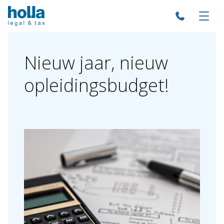
Nieuw
jaar,
nieuw
opleidingsbudget!
Over Holla
Onze mensen
Expertises