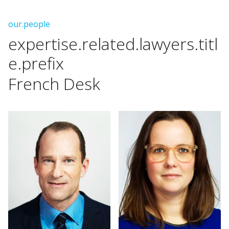
FR
NL
EN
DE
our.people
expertise.related.lawyers.titl
e.prefix
French
Desk