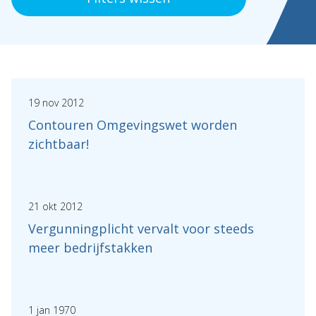
Expertises
Topics
Internationaal
Nieuws
19 nov 2012
Contouren Omgevingswet worden
NL
EN
DE
FR
zichtbaar!
21 okt 2012
Vergunningplicht vervalt voor steeds
meer bedrijfstakken
1 jan 1970