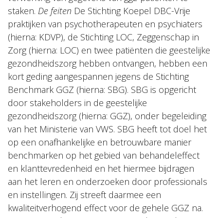
staken.
De feiten
De Stichting Koepel DBC-Vrije
praktijken van psychotherapeuten en psychiaters
(hierna: KDVP), de Stichting LOC, Zeggenschap in
Zorg (hierna: LOC) en twee patiënten die geestelijke
Over Holla
gezondheidszorg hebben ontvangen, hebben een
Onze mensen
kort geding aangespannen jegens de Stichting
Benchmark GGZ (hierna: SBG). SBG is opgericht
Expertises
door stakeholders in de geestelijke
Topics
gezondheidszorg (hierna: GGZ), onder begeleiding
Internationaal
van het Ministerie van VWS. SBG heeft tot doel het
op een onafhankelijke en betrouwbare manier
Nieuws
benchmarken op het gebied van behandeleffect
en klanttevredenheid en het hiermee bijdragen
NL
EN
DE
FR
aan het leren en onderzoeken door professionals
en instellingen. Zij streeft daarmee een
kwaliteitverhogend effect voor de gehele GGZ na.