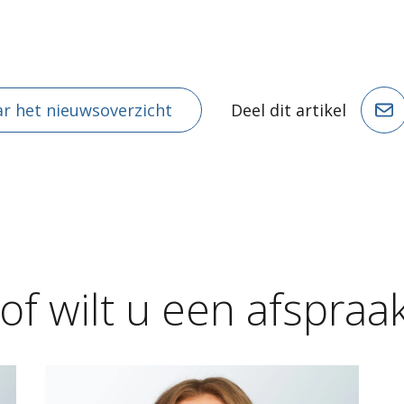
r het nieuwsoverzicht
Deel dit artikel
of
wilt
u
een
afspraa