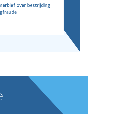
erbief over bestrijding
gfraude
e