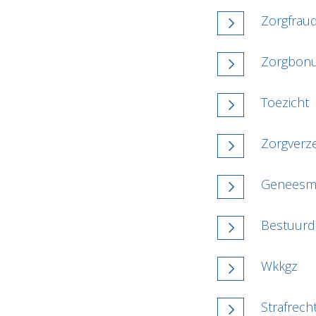
Zorgfrau
Zorgbon
Toezicht
Zorgverz
Geneesm
Bestuurde
Wkkgz
Strafrech