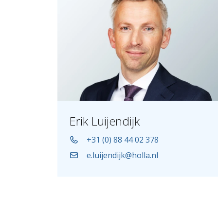
Erik Luijendijk
+31 (0) 88 44 02 378
e.luijendijk@holla.nl