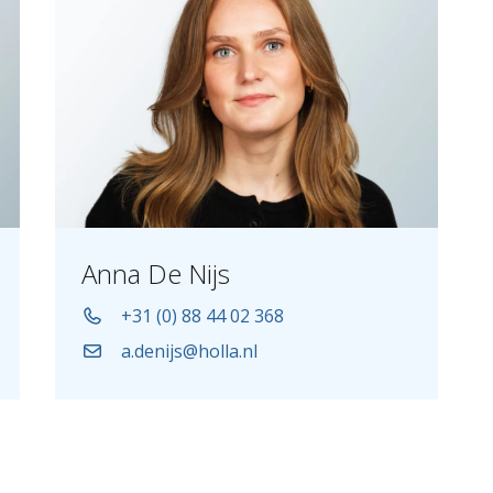
Anna De Nijs
+31 (0) 88 44 02 368
a.denijs@holla.nl