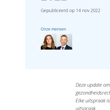
Gepubliceerd
op
14
nov
2022
Onze mensen
Deze update omv
gezondheidsrech
Elke uitspraak i
uitspraak.