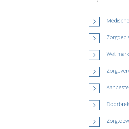
Medische 
Zorgdecla
Wet markt
Zorgover
Aanbeste
Doorbrek
Zorgtoewi