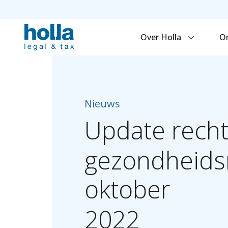
Over Holla
O
Nieuws
Update
rech
gezondheids
oktober
2022