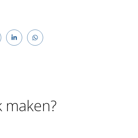
k
maken?