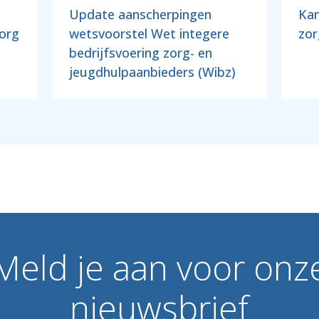
Update aanscherpingen
Kam
zorg
wetsvoorstel Wet integere
zor
bedrijfsvoering zorg- en
jeugdhulpaanbieders (Wibz)
Meld
je
aan
voor
onz
nieuwsbrief