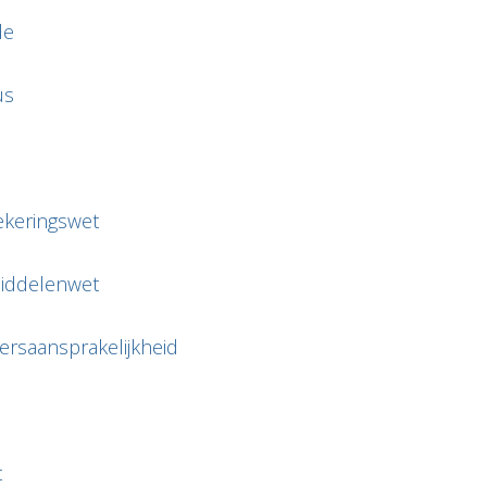
de
us
ekeringswet
iddelenwet
rsaansprakelijkheid
t