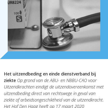
Over Holla
Onze mensen
Expertises
Topics
Internationaal
Het uitzendbeding en einde dienstverband bij
ziekte
Op grond van de ABU- en NBBU-CAO voor
Nieuws
Uitzendkrachten eindigt de uitzendovereenkomst met
uitzendbeding direct van rechtswege in geval van
NL
EN
DE
FR
ziekte of arbeidsongeschiktheid van de uitzendkracht.
Het Hof Den Haag heeft op 17 maart 2020