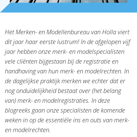
Over Holla
Onze mensen
Expertises
Het Merken- en Modellenbureau van Holla viert
Topics
dit jaar haar eerste lustrum! In de afgelopen vijf
jaar hebben onze merk- en modelspecialisten
Internationaal
vele cliënten bijgestaan bij de registratie en
Nieuws
handhaving van hun merk- en modelrechten. In
de dagelijkse praktijk merken we echter dat er
NL
EN
DE
FR
nog onduidelijkheid bestaat over (het belang
van) merk- en modelregistraties. In deze
blogreeks gaan onze specialisten de komende
weken in op de essentiële ins en outs van merk-
en modelrechten.