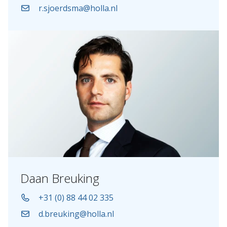
r.sjoerdsma@holla.nl
Daan Breuking
+31 (0) 88 44 02 335
d.breuking@holla.nl