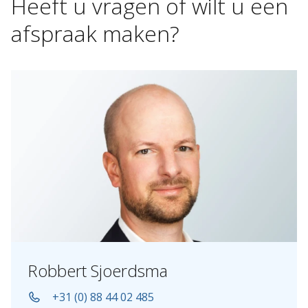
Heeft
u
vragen
of
wilt
u
een
afspraak
maken?
Robbert Sjoerdsma
+31 (0) 88 44 02 485