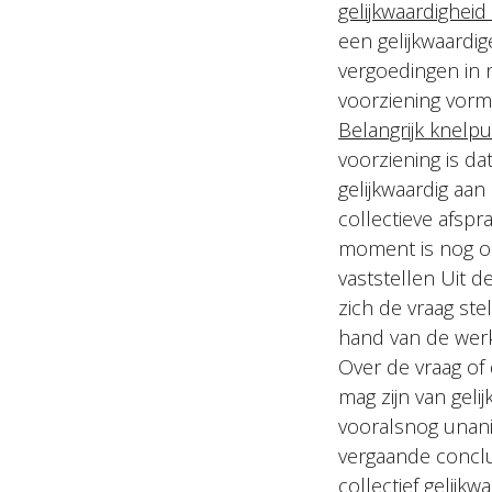
gelijkwaardigheid
een gelijkwaardi
vergoedingen in 
voorziening vorme
Belangrijk knelp
voorziening is da
gelijkwaardig aan
collectieve afspr
moment is nog o
vaststellen Uit d
zich de vraag st
hand van de werk
Over de vraag of
mag zijn van geli
vooralsnog unani
vergaande conclu
collectief gelijk