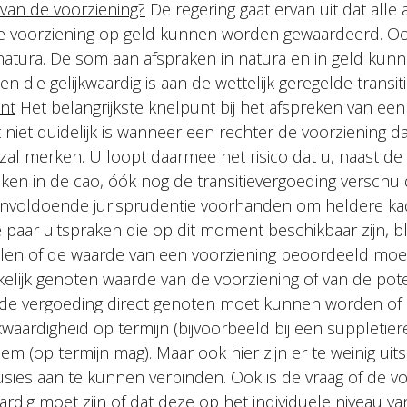
 van de voorziening?
De regering gaat ervan uit dat alle
ge voorziening op geld kunnen worden gewaardeerd. O
natura. De som aan afspraken in natura en in geld ku
n die gelijkwaardig is aan de wettelijk geregelde transit
unt
Het belangrijkste knelpunt bij het afspreken van een 
t niet duidelijk is wanneer een rechter de voorziening da
 zal merken. U loopt daarmee het risico dat u, naast d
aken in de cao, óók nog de transitievergoeding verschul
nvoldoende jurisprudentie voorhanden om heldere ka
e paar uitspraken die op dit moment beschikbaar zijn, bli
ellen of de waarde van een voorziening beoordeeld mo
elijk genoten waarde van de voorziening of van de pote
 de vergoeding direct genoten moet kunnen worden of 
jkwaardigheid op termijn (bijvoorbeeld bij een suppletier
em (op termijn mag). Maar ook hier zijn er te weinig ui
sies aan te kunnen verbinden. Ook is de vraag of de vo
waardig moet zijn of dat deze op het individuele niveau