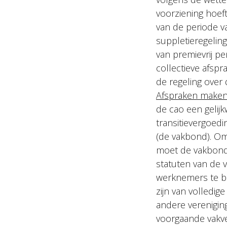
voorziening hoef
van de periode v
suppletieregelin
van premievrij p
collectieve afspr
de regeling over 
Afspraken maken 
de cao een gelijk
transitievergoed
(de vakbond). O
moet de vakbond 
statuten van de 
werknemers te be
zijn van volledig
andere vereniging
voorgaande vakv