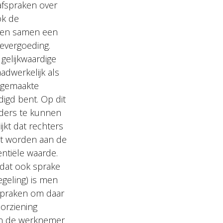
 afspraken over
ok de
nnen samen een
ievergoeding.
gelijkwaardige
adwerkelijk als
e gemaakte
digd bent. Op dit
ders te kunnen
jkt dat rechters
et worden aan de
ntiële waarde.
dat ook sprake
egeling) is men
tspraken om daar
orziening
 van de werknemer