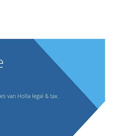
e
s van Holla legal & tax.