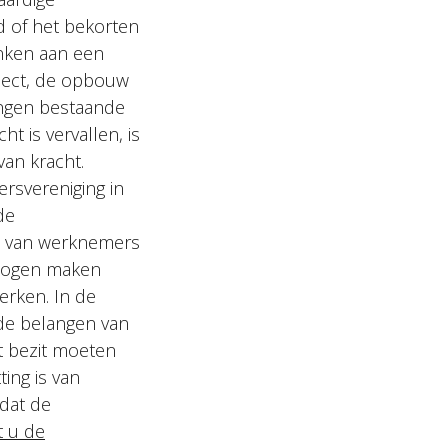
d of het bekorten
enken aan een
aject, de opbouw
gingen bestaande
t is vervallen, is
van kracht.
rsvereniging in
de
n) van werknemers
 mogen maken
erken. In de
 de belangen van
et bezit moeten
ting is van
 dat de
t u de