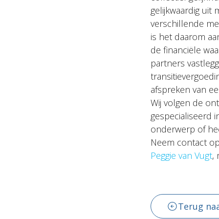
gelijkwaardig ui
verschillende me
is het daarom aa
de financiële waa
partners vastlegg
transitievergoedi
afspreken van een
Wij volgen de on
gespecialiseerd 
onderwerp of hee
Neem contact op
Peggie van Vugt
,
Terug naa