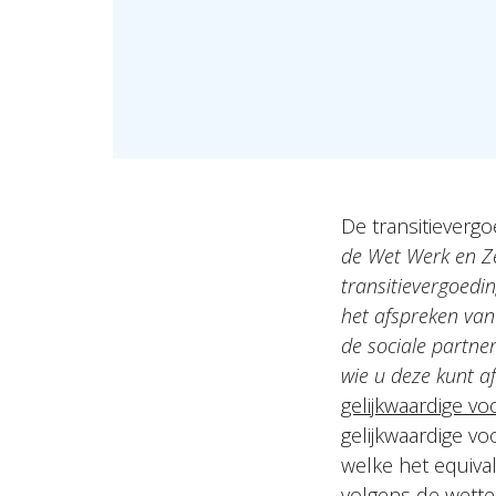
De transitieverg
de Wet Werk en Z
transitievergoedi
het afspreken van
de sociale partners
wie u deze kunt a
gelijkwaardige vo
gelijkwaardige vo
welke het equiv
volgens de wettel