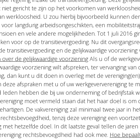
t niet gericht te zijn op het voorkomen van werklooshei
an werkloosheid. U zou hierbij bijvoorbeeld kunnen d
g voor langdurig arbeidsongeschikten, een mobiliteitstr
ensioen en vele andere mogelijkheden. Tot 1 juli 2016 
aken voor op de transitievergoeding. Nu dit overgangsrech
de transitievergoeding en de gelijkwaardige voorziening 
over de gelijkwaardige voorziening
Als u of de werkgeve
waardige voorziening wilt afspreken, ter vervanging van 
ing, dan kunt u dit doen in overleg met de vereniging(e
m deze afspraken met u of uw werkgeververeniging te
leden hebben die bij uw onderneming of bedrijfstak w
vereniging moet vermeld staan dat het haar doel is om
hartigen. De vakvereniging zal minimaal twee jaar in h
e rechtsbevoegdheid, tenzij deze vereniging een voortzet
 met hetzelfde doel. In dit laatste geval tellen de jaren
ereniging rechtsbevoegdheid had ook mee.
Hoe bepaal