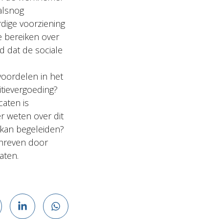
alsnog
rdige voorziening
e bereiken over
d dat de sociale
 voordelen in het
itievergoeding?
caten is
r weten over dit
 kan begeleiden?
schreven door
aten.