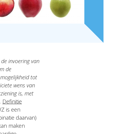
j de invoering van
om de
mogelijkheid tot
iciete wens van
rziening is, met
.
Definitie
Z is een
binatie daarvan)
 kan maken
aardige