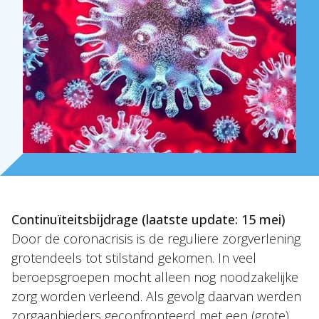
Over Holla
Continuïteitsbijdrage (laatste update: 15 mei)
Onze mensen
Door de coronacrisis is de reguliere zorgverlening
Expertises
grotendeels tot stilstand gekomen. In veel
beroepsgroepen mocht alleen nog noodzakelijke
Topics
zorg worden verleend. Als gevolg daarvan werden
Internationaal
zorgaanbieders geconfronteerd met een (grote)