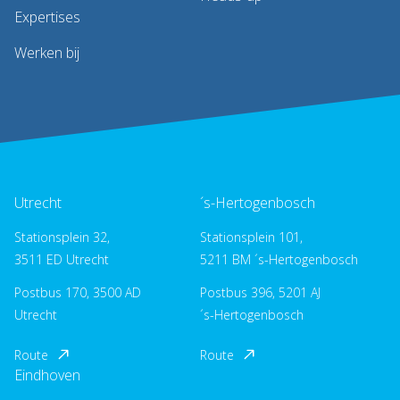
Expertises
Werken bij
Utrecht
´s-Hertogenbosch
Stationsplein 32,
Stationsplein 101,
3511 ED Utrecht
5211 BM ´s-Hertogenbosch
Postbus 170, 3500 AD
Postbus 396, 5201 AJ
Utrecht
´s-Hertogenbosch
Route
Route
Eindhoven