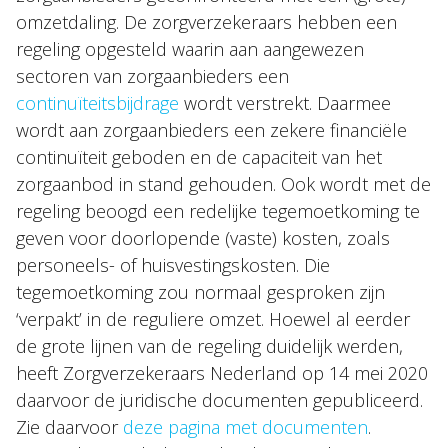
Nieuws
omzetdaling. De zorgverzekeraars hebben een
regeling opgesteld waarin aan aangewezen
sectoren van zorgaanbieders een
NL
EN
DE
FR
continuïteitsbijdrage
wordt verstrekt. Daarmee
wordt aan zorgaanbieders een zekere financiële
continuïteit geboden en de capaciteit van het
zorgaanbod in stand gehouden. Ook wordt met de
regeling beoogd een redelijke tegemoetkoming te
geven voor doorlopende (vaste) kosten, zoals
personeels- of huisvestingskosten. Die
tegemoetkoming zou normaal gesproken zijn
‘verpakt’ in de reguliere omzet. Hoewel al eerder
de grote lijnen van de regeling duidelijk werden,
heeft Zorgverzekeraars Nederland op 14 mei 2020
daarvoor de juridische documenten gepubliceerd.
Zie daarvoor
deze pagina met documenten
.