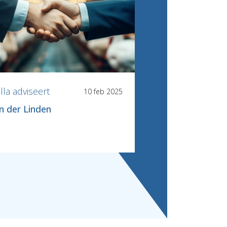
lla adviseert
Holla adviseert
10 feb 2025
n der Linden
Total Care