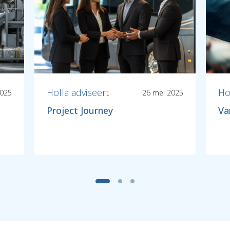
Holla adviseert
Ho
2025
26 mei 2025
Project Journey
Va