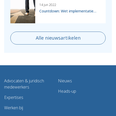
14 jun 2022
Countdown: Wet implementatie…
Alle nieuwsartikelen
Advocaten & juridisch
Nieuws
medewerkers
Heads-up
Expertises
Werken bij