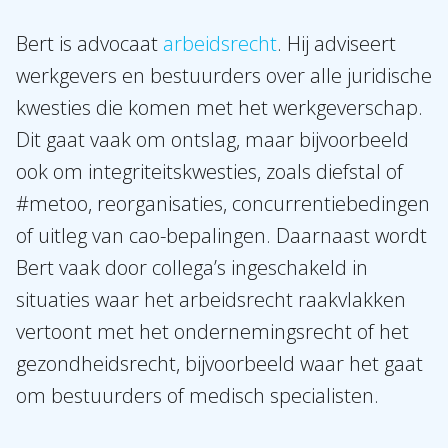
Bert is advocaat
arbeidsrecht
. Hij adviseert
Over Holla
werkgevers en bestuurders over alle juridische
Onze mensen
kwesties die komen met het werkgeverschap.
Dit gaat vaak om ontslag, maar bijvoorbeeld
Expertises
ook om integriteitskwesties, zoals diefstal of
Topics
#metoo, reorganisaties, concurrentiebedingen
Internationaal
of uitleg van cao-bepalingen. Daarnaast wordt
Nieuws
Bert vaak door collega’s ingeschakeld in
situaties waar het arbeidsrecht raakvlakken
NL
EN
DE
FR
vertoont met het ondernemingsrecht of het
gezondheidsrecht, bijvoorbeeld waar het gaat
om bestuurders of medisch specialisten.